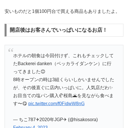
安いものだと1個100円台で買える商品もありましたよ。
開店後はお客さんでいっぱいになるお店！
ホテルの朝食は今回付けず、これもチェックして
たBackerei danken（ベッカライダンケン）に行
ってきました😊
8時オープンの時は3組くらいしかいませんでした
が、その後直ぐに店内いっぱいに。人気店だわ✨
お目当ての塩パン購入🥐桜島🌋を見ながら食べま
す〜😋
pic.twitter.com/f0FidwW8nG
— ちこ787✈︎2020年JGP✈︎ (@hisakosora)
February 4, 2023