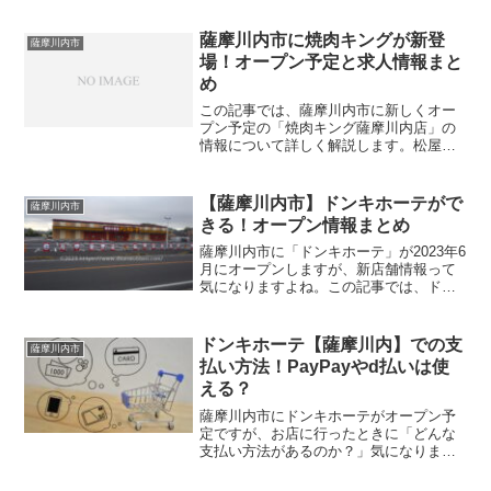
とめています。
薩摩川内市に焼肉キングが新登
薩摩川内市
場！オープン予定と求人情報まと
め
この記事では、薩摩川内市に新しくオー
プン予定の「焼肉キング薩摩川内店」の
情報について詳しく解説します。松屋の
近くに「焼肉キング 薩摩川内店」が2025
月9月中旬にオープン予定です。お店の場
所やアクセス、求人情報までまとめてご
【薩摩川内市】ドンキホーテがで
薩摩川内市
紹介しているので...
きる！オープン情報まとめ
薩摩川内市に「ドンキホーテ」が2023年6
月にオープンしますが、新店舗情報って
気になりますよね。この記事では、ドン
キホーテのオープンはいつ頃？場所や営
業時間、定休日についてまとめました。
ドンキホーテ【薩摩川内】での支
薩摩川内市
払い方法！PayPayやd払いは使
える？
薩摩川内市にドンキホーテがオープン予
定ですが、お店に行ったときに「どんな
支払い方法があるのか？」気になります
よね。この記事では、ドンキホーテでの
支払い方法、paypayやd払いは使えるの