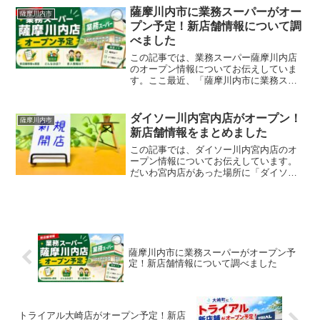
か、お得に買い物するならどんな支払い
薩摩川内市に業務スーパーがオー
薩摩川内市
方法がいいのかについてまとめました。
プン予定！新店舗情報について調
べました
この記事では、業務スーパー薩摩川内店
のオープン情報についてお伝えしていま
す。ここ最近、「薩摩川内市に業務スー
パーがオープンするらしいよ」という話
をちょこちょこ聞いていたんですよね。
それを聞くたびに心の中では、「本当な
ダイソー川内宮内店がオープン！
薩摩川内市
の？」と思っていました。...
新店舗情報をまとめました
この記事では、ダイソー川内宮内店のオ
ープン情報についてお伝えしています。
だいわ宮内店があった場所に「ダイソー
川内宮内店」が2026年4月17日（金）午
前9時にオープンします。薩摩川内市のダ
イソー新店舗について詳しく知りたい人
は、この記事の続...
薩摩川内市に業務スーパーがオープン予
定！新店舗情報について調べました
トライアル大崎店がオープン予定！新店