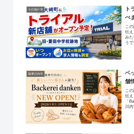
ト
その他の市
べ
この
伝え
みた
うで
ベ
薩摩川内市
舗
この
伝え
「B
川内