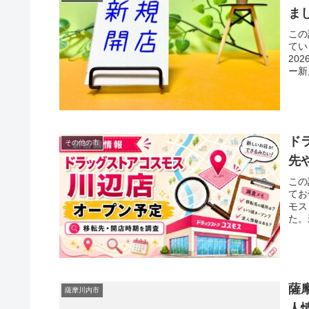
ま
この
てい
20
ー新
ド
その他の市
先
この
てお
モス
た。
薩
薩摩川内市
人