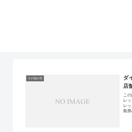
ダ
その他の市
店
この
レッ
レッ
島県