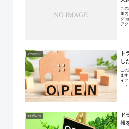
この
川内
グ 
アク
ト
その他の市
し
この
ます
イア
「ト
ド
その他の市
報