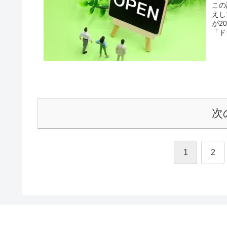
この
えし
が2
「ド
次
1
2