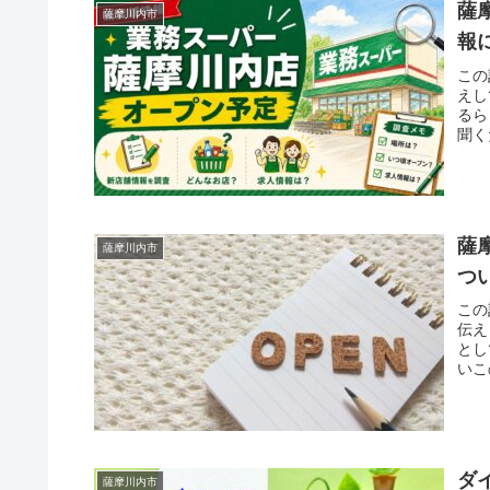
薩
薩摩川内市
報
この
えし
るら
聞く
薩
薩摩川内市
つ
この
伝え
とし
いこ
ダ
薩摩川内市