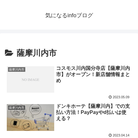
気になるinfoブログ
薩摩川内市
コスモス川内国分寺店【薩摩川内
薩摩川内市
市】がオープン！新店舗情報まと
め
2023.05.09
ドンキホーテ【薩摩川内】での支
薩摩川内市
払い方法！PayPayやd払いは使
える？
2023.04.14