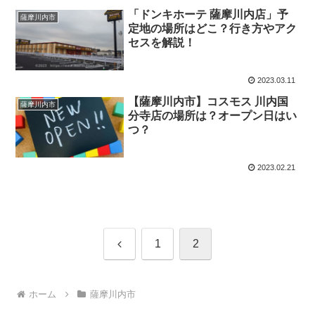
「ドンキホーテ 薩摩川内店」予
薩摩川内市
定地の場所はどこ？行き方やアク
セスを解説！
2023.03.11
【薩摩川内市】コスモス 川内国
薩摩川内市
分寺店の場所は？オープン日はい
つ？
2023.02.21
前
1
2
へ
ホーム
薩摩川内市