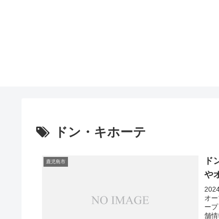
ドン・キホーテ
ド
鹿児島市
や
20
オー
ープ
舗情